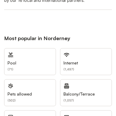
by our 16 local and international partners.
Most popular in Norderney
Pool
Internet
(
71
)
(
1,497
)
Pets allowed
Balcony/Terrace
(
502
)
(
1,057
)