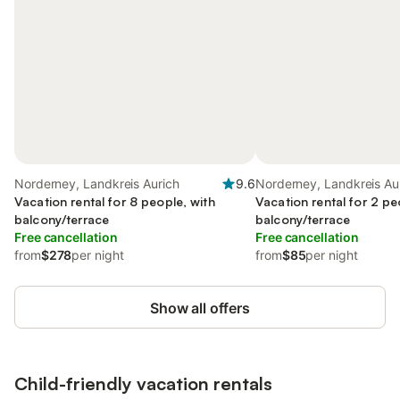
Norderney, Landkreis Aurich
9.6
Norderney, Landkreis Au
Vacation rental for 8 people, with
Vacation rental for 2 pe
balcony/terrace
balcony/terrace
Free cancellation
Free cancellation
from
$278
per night
from
$85
per night
Show all offers
Child-friendly vacation rentals