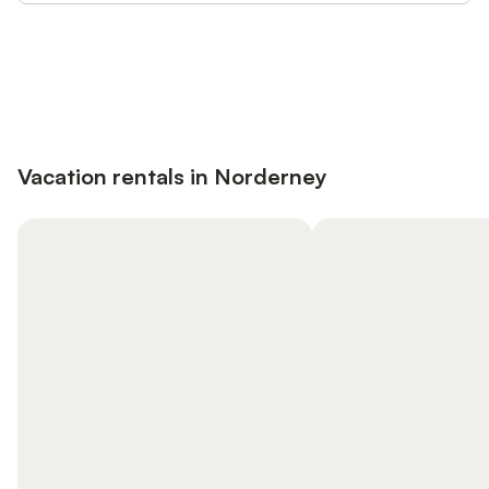
Save up to 10% on many properties with
Sign in
an account
Vacation rentals in Norderney