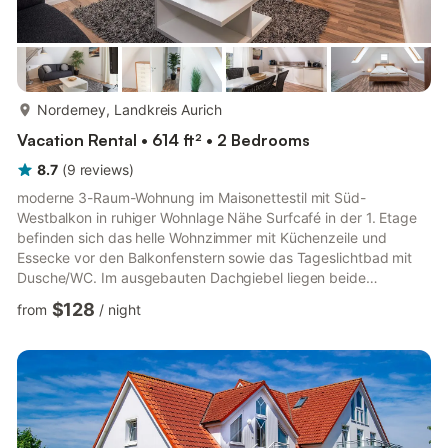
more...
Norderney, Landkreis Aurich
Vacation Rental • 614 ft² • 2 Bedrooms
8.7
(
9
reviews
)
moderne 3-Raum-Wohnung im Maisonettestil mit Süd-
Westbalkon in ruhiger Wohnlage Nähe Surfcafé in der 1. Etage
befinden sich das helle Wohnzimmer mit Küchenzeile und
Essecke vor den Balkonfenstern sowie das Tageslichtbad mit
Dusche/WC. Im ausgebauten Dachgiebel liegen beide
Schlafzimmer mit je einem Doppelbett. Ein begehbarer
$128
from
/
night
Kleiderschrank für beide Schlafzimmer steht Ihnen ebenfalls auf
der offenen Empore zur Verfügung. Im Haus Dünensand
befinden sich 3 weitere Ferienwohnungen. Der Strandaufgang
zum Surfcafé und Riffkieker ist nur einen Steinwurf entfernt.