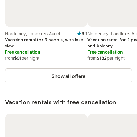
Norderney, Landkreis Aurich
9.1
Norderney, Landkreis Au
Vacation rental for 3 people, with lake
Vacation rental for 2 pe
view
and balcony
Free cancellation
Free cancellation
from
$91
per night
from
$182
per night
Show all offers
Vacation rentals with free cancellation