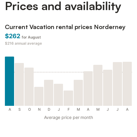
Prices and availability
Current Vacation rental prices Norderney
$262
for August
$216
annual average
A
S
O
N
D
J
F
M
A
M
J
J
A
Average price per month