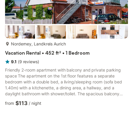
more...
Norderney, Landkreis Aurich
Vacation Rental • 452 ft² • 1 Bedroom
9.1
(
9
reviews
)
Friendly 2-room apartment with balcony and private parking
space The apartment on the 1st floor features a separate
bedroom with a double bed, a living/sleeping room (sofa bed
1.40m) with a kitchenette, a dining area, a hallway, and a
daylight bathroom with shower/toilet. The spacious balcony
offers space for a table and chairs and is accessible from both
$113
from
/
night
the living room and the bedroom. Your own parking space is
available on the property. The Sonnenhof is located in the
Nordhelmsiedlung of Norderney. There are 4 other holiday
apartments in the building.