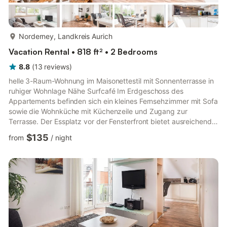
more...
Norderney, Landkreis Aurich
Vacation Rental • 818 ft² • 2 Bedrooms
8.8
(
13
reviews
)
helle 3-Raum-Wohnung im Maisonettestil mit Sonnenterrasse in
ruhiger Wohnlage Nähe Surfcafé Im Erdgeschoss des
Appartements befinden sich ein kleines Fernsehzimmer mit Sofa
sowie die Wohnküche mit Küchenzeile und Zugang zur
Terrasse. Der Essplatz vor der Fensterfront bietet ausreichend
Platz für 4 Personen. Tageslichtbad mit Dusche/WC. Im
$135
from
/
night
Souterrain befinden sich zwei separate Schlafzimmer mit je
einem Doppelbett. Zusätzlich in einer Schlafnische im Flur steht
ein Juniorbett (140*70cm), das bei Bedarf genutzt werden
kann. Im Haus Dünensand befinden sich 3 weitere
Ferienwohnungen. Der Strand...