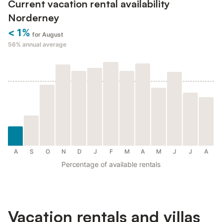
Current vacation rental availability
Norderney
< 1%
for August
56%
annual average
A
S
O
N
D
J
F
M
A
M
J
J
A
Percentage of available rentals
Vacation rentals and villas